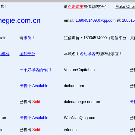
售!
请
点击这里
提供您的报价！
Make Offer
negie.com.cn
email:
13904514090@qq.com
或
18851
 for sale!
请
报价
！
短信询价：13904514090（短信平台，
内部分
国际部分
本域名由
名动域名
代理转让事宜！
一个好域名的作用
VentureCapital.cn
已
出售中
Available
dichan.com
已
已售出
Sold
dalecarnegie.com.cn
出
m.cn
出售中
Available
WanNianQing.com
已
cn
已售出
Sold
infor.cn
已